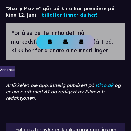
“Scary Movie” går på kino har premiere på
kino 12. juni -
billetter finner du her!
For å se dette innholdet må
markedsførings-cookies være slått på.
Klikk her for å endre dine innstillinger.
Annonse
Artikkelen ble opprinnelig publisert på
Kino.dk
og
er oversatt med AI og redigert av Filmweb-
redaksjonen.
Følg oss for nyheter, konkurranser og tips om