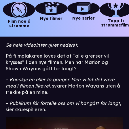
Nye serier
Nye filmer
Topp ti
Finn noe å
strømmefilm
strømme
Se hele videointervjuet nederst.
På filmplakaten loves det at “alle grenser vil
krysses” i den nye filmen. Men har Marlon og
Shawn Wayans gått for langt?
– Kanskje én eller to ganger. Men vi lot det være
med i filmen likevel
, svarer Marlon Wayans uten å
trekke på en mine.
– Publikum får fortelle oss om vi har gått for langt
,
sier skuespilleren.