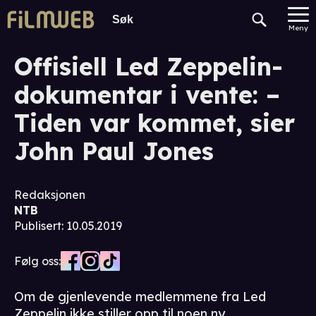
Meny
Offisiell Led Zeppelin-
dokumentar i vente: –
Tiden var kommet, sier
John Paul Jones
Redaksjonen
NTB
Publisert
:
10.05.2019
Følg oss:
Om de gjenlevende medlemmene fra Led
Zeppelin ikke stiller opp til noen ny