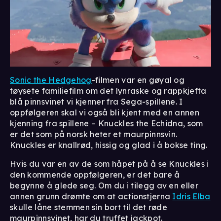
Sonic the Hedgehog
-filmen var en gøyal og
tøysete familiefilm om det lynraske og rappkjefta
blå pinnsvinet vi kjenner fra Sega-spillene. I
oppfølgeren skal vi også bli kjent med en annen
kjenning fra spillene – Knuckles the Echidna, som
er det som på norsk heter et maurpinnsvin.
Knuckles er knallrød, hissig og glad i å bokse ting.
Hvis du var en av de som håpet på å se Knuckles i
den kommende oppfølgeren, er det bare å
begynne å glede seg. Om du i tilegg av en eller
annen grunn drømte om at actionstjerna
Idris Elba
skulle låne stemmen sin bort til det røde
maurpinnsvinet, har du truffet jackpot.