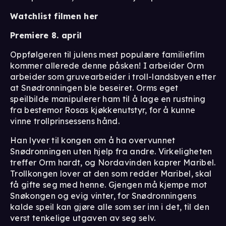
Watchlist filmen her
Premiere 8. april
Oppfølgeren til julens mest populære familiefilm
kommer allerede denne påsken! I arbeider Orm
arbeider som gruvearbeider i troll-landsbyen etter
at Snødronningen ble beseiret. Orms eget
speilbilde manipulerer ham til å lage en rustning
fra bestemor Rosas kjøkkenutstyr, for å kunne
vinne trollprinsessens hånd.
Han lyver til kongen om å ha overvunnet
Snødronningen uten hjelp fra andre. Virkeligheten
treffer Orm hardt, og Nordavinden kaprer Maribel.
Trollkongen lover at den som redder Maribel, skal
få gifte seg med henne. Gjengen må kjempe mot
Snøkongen og evig vinter, for Snødronningens
kalde speil kan gjøre alle som ser inn i det, til den
verst tenkelige utgaven av seg selv.