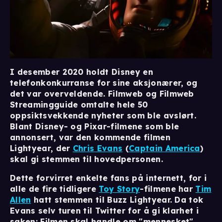
I desember 2020 holdt Disney en
telefonkonkurranse for sine aksjonærer, og
det var overveldende. Filmweb og Filmweb
Streamingguide omtalte hele 50
oppsiktsvekkende nyheter som ble avslørt.
Blant Disney- og Pixar-filmene som ble
annonsert, var den kommende filmen
Lightyear, der
Chris Evans
(
Captain America
)
skal gi stemmen til hovedpersonen.
Dette forvirret enkelte fans på internett, for i
alle de fire tidligere
Toy Story
-filmene har
Tim
Allen
hatt stemmen til Buzz Lightyear. Da tok
Evans selv turen til Twitter for å gi klarhet i
saken: Filmen skal handle om "mennesket"