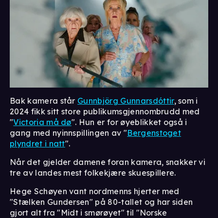
Bak kamera står
Gunnbjörg Gunnarsdóttir
, som i
2024 fikk sitt store publikumsgjennombrudd med
"
Victoria må dø
". Hun er for øyeblikket også i
gang med nyinnspillingen av "
Bergenstoget
plyndret i natt
".
Når det gjelder damene foran kamera, snakker vi
tre av landes mest folkekjære skuespillere.
Hege Schøyen vant nordmenns hjerter med
"Stælken Gundersen" på 80-tallet og har siden
gjort alt fra "Midt i smørøyet" til "Norske