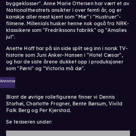
byggeklosser". Anne Marie Ottersen har vært et av
Nationaltheatrets ansikter i over femti år, og er
kanskje aller mest kjent som "Mie" i "Hustruer"-
filmene. Millenials husker henne nok også fra NRK-
klassikere som "Fredrikssons fabrikk" og "Amalies
jul".
Anette Hoff har på sin side spilt seg inn i norsk TV-
historie som Juni Anker-Hansen i "Hotel Cæsar",
og har de siste årene dukket opp i produksjoner
som "Pørni" og "Victoria må dø".
Annonse
Blant de øvrige rollefigurene finner vi Dennis
Storhøi, Charlotte Frogner, Bente Børsum, Vivild
Falk Berg og Per Kjerstad.
Se teaseren under: