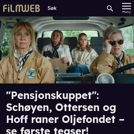
Meny
"Pensjonskuppet":
Schøyen, Ottersen og
Hoff raner Oljefondet –
se første teaser!