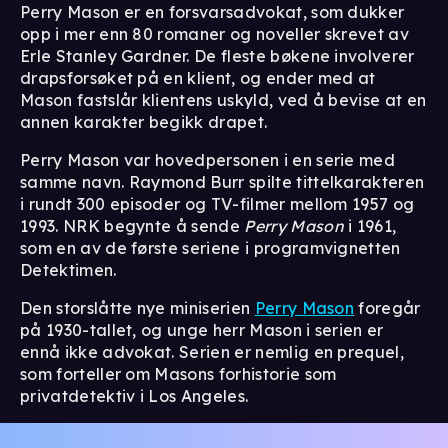
Perry Mason er en forsvarsadvokat, som dukker
opp i mer enn 80 romaner og noveller skrevet av
Erle Stanley Gardner. De fleste bøkene involverer
drapsforsøket på en klient, og ender med at
Mason fastslår klientens uskyld, ved å bevise at en
annen karakter begikk drapet.
Perry Mason var hovedpersonen i en serie med
samme navn. Raymond Burr spilte tittelkarakteren
i rundt 300 episoder og TV-filmer mellom 1957 og
1993. NRK begynte å sende
Perry Mason
i 1961,
som en av de første seriene i programvignetten
Detektimen.
Den storslåtte nye miniserien
Perry Mason
foregår
på 1930-tallet, og unge herr Mason i serien er
ennå ikke advokat. Serien er nemlig en prequel,
som forteller om Masons forhistorie som
privatdetektiv i Los Angeles.