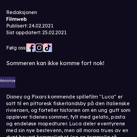
Redaksjonen
Filmweb
Publisert
:
24.02.2021
Sist oppdatert
:
25.02.2021
Følg oss:
Sommeren kan ikke komme fort nok!
Annonse
Disney og Pixars kommende spillefilm "Luca" er
satt til en pittoresk fiskerlandsby på den italienske
rivieraen, og forteller historien om en ung gutt som
opplever tidenes sommer, fylt med gelato, pasta
og endeløse mopedturer. Luca deler eventyrene
med sin nye bestevenn, men all moroa trues av en
dypt bevart hemmelighet (og en temmelig rå