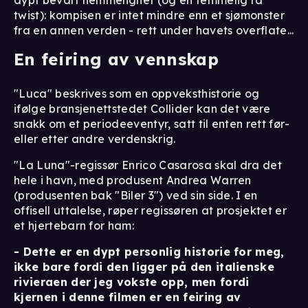
twist): kompisen er intet mindre enn et sjømonster
fra en annen verden - rett under havets overflate...
En feiring av vennskap
"Luca" beskrives som en oppveksthistorie og
ifølge bransjenettstedet Collider kan det være
snakk om et periodeeventyr, satt til enten rett før-
eller etter andre verdenskrig.
"La Luna"-regissør Enrico Casarosa skal dra det
hele i havn, med produsent Andrea Warren
(produsenten bak "Biler 3") ved sin side. I en
offisell uttalelse, røper regissøren at prosjektet er
et hjertebarn for ham:
- Dette er en dypt personlig historie for meg,
ikke bare fordi den ligger på den italienske
rivieraen der jeg vokste opp, men fordi
kjernen i denne filmen er en feiring av