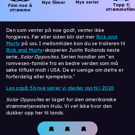
Nye serier
Nye filmer
Topp ti
Finn noe å
strømmefilm
strømme
Den som venter på noe godt, venter ikke
forgjeves. Før eller siden blir det mer
Rick and
Morty
på oss. I mellomtiden kan du se traileren til
Rick and Morty
-skaperen Justin Roilands neste
serie,
Solar Opposites
. Serien handler om "en
romvesen-familie fra en bedre verden som må
søke tilflukt midt i USA. De er uenige om dette er
forferdelig eller kjempebra."
Les også: 56 nye serier vi gleder oss til i 2020
Solar Opposites
er laget for den amerikanske
strømmetjenesten Hulu. Vi vet ikke hvor den
dukker opp her til lands.