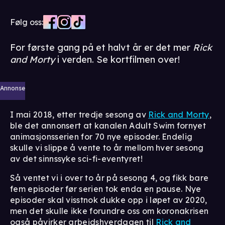
Følg oss:
For første gang på et halvt år er det mer
Rick
and Morty
i verden. Se kortfilmen over!
Annonse
I mai 2018, etter tredje sesong av
Rick and Morty
,
ble det annonsert at kanalen Adult Swim fornyet
animasjonsserien for 70 nye episoder. Endelig
skulle vi slippe å vente to år mellom hver sesong
av det sinnssyke sci-fi-eventyret!
Så ventet vi i over to år på sesong 4, og fikk bare
fem episoder før serien tok enda en pause. Nye
episoder skal visstnok dukke opp i løpet av 2020,
men det skulle ikke forundre oss om koronakrisen
også påvirker arbeidshverdagen til
Rick and