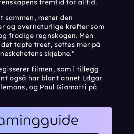
itenskapens fremtid for alltid.
ret sammen, møter den
er og overnaturlige krefter som
e og frodige regnskogen. Men
det tapte treet, settes mer på
enneskehetens skjebne."
gisserer filmen, som i tillegg
nt også har blant annet Edgar
Plemons, og Paul Giamatti på