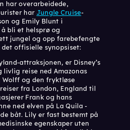
en har overarbeidede,
urister har
Jungle Cruise
-
on og Emily Blunt i
 å bli et helsprø og
ett jungel og opp farebefengte
 det offisielle synopsiset:
yland-attraksjonen, er Disney’s
g livlig reise ned Amazonas
 Wolff og den fryktløse
 reiser fra London, England til
asjerer Frank og hans
enne ned elven på La Quila -
e båt. Lily er fast bestemt på
medisinske egenskaper uten