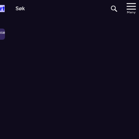
rt
Meny
nse