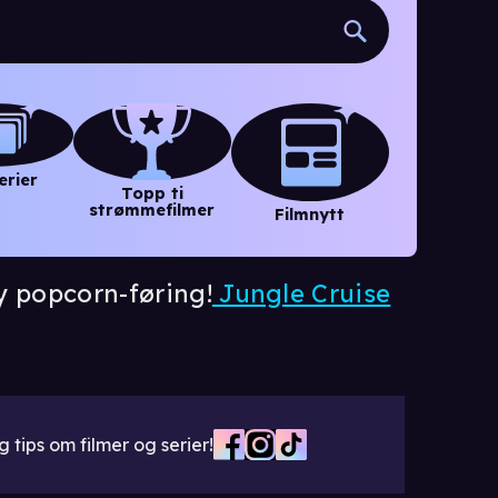
erier
Topp ti
strømmefilmer
Filmnytt
y popcorn-føring!
Jungle Cruise
 tips om filmer og serier!