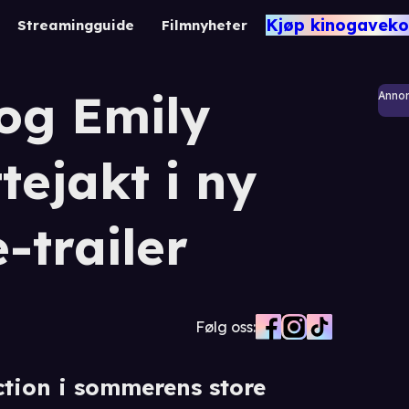
Kjøp kinogaveko
Streamingguide
Filmnyheter
og Emily
Anno
tejakt i ny
-trailer
Følg oss:
ction i sommerens store