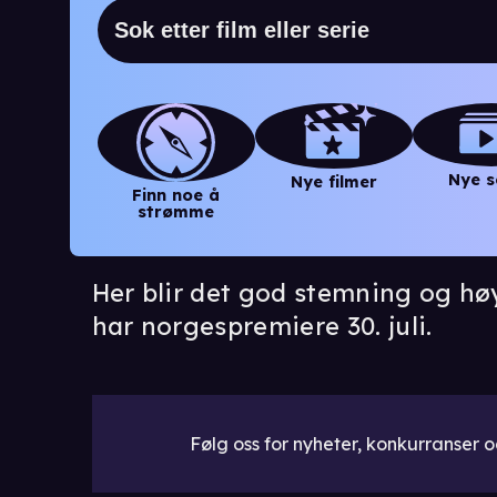
Nye s
Nye filmer
Finn noe å
strømme
Her blir det god stemning og hø
har norgespremiere 30. juli.
Følg oss for nyheter, konkurranser og