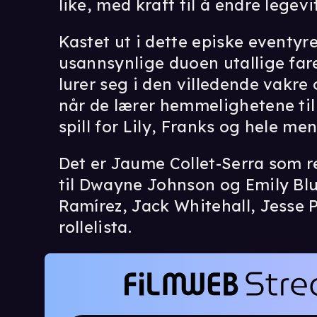
like, med kraft til å endre legev
Kastet ut i dette episke eventy
usannsynlige duoen utallige far
lurer seg i den villedende vakr
når de lærer hemmelighetene til 
spill for Lily, Franks og hele m
Det er Jaume Collet-Serra som re
til Dwayne Johnson og Emily Blu
Ramírez, Jack Whitehall, Jesse 
rollelista.