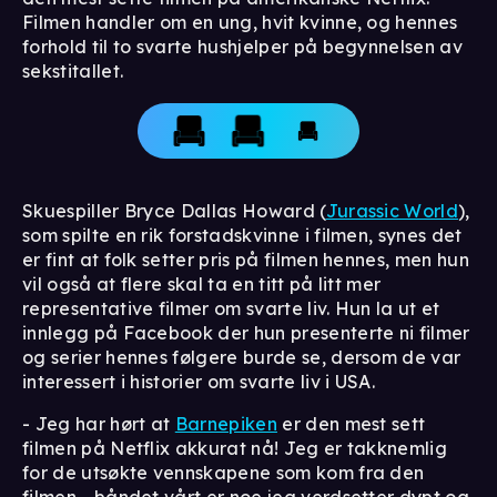
Filmen handler om en ung, hvit kvinne, og hennes
forhold til to svarte hushjelper på begynnelsen av
sekstitallet.
Skuespiller Bryce Dallas Howard (
Jurassic World
),
som spilte en rik forstadskvinne i filmen, synes det
er fint at folk setter pris på filmen hennes, men hun
vil også at flere skal ta en titt på litt mer
representative filmer om svarte liv. Hun la ut et
innlegg på Facebook der hun presenterte ni filmer
og serier hennes følgere burde se, dersom de var
interessert i historier om svarte liv i USA.
- Jeg har hørt at
Barnepiken
er den mest sett
filmen på Netflix akkurat nå! Jeg er takknemlig
for de utsøkte vennskapene som kom fra den
filmen - båndet vårt er noe jeg verdsetter dypt og