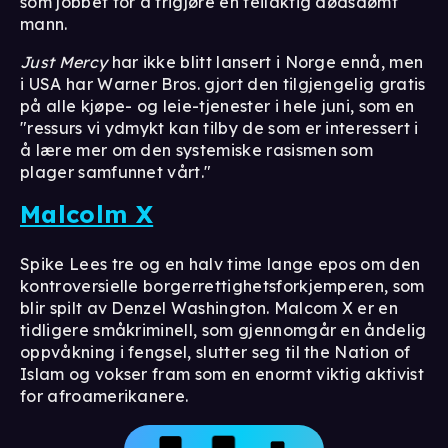
som jobbet for å frigjøre en feilaktig dødsdømt
mann.
Just Mercy
har ikke blitt lansert i Norge ennå, men
i USA har Warner Bros. gjort den tilgjengelig gratis
på alle kjøpe- og leie-tjenester i hele juni, som en
"ressurs vi ydmykt kan tilby de som er interessert i
å lære mer om den systemiske rasismen som
plager samfunnet vårt."
Malcolm X⁣
Spike Lees tre og en halv time lange epos om den
kontroversielle borgerrettighetsforkjemperen, som
blir spilt av Denzel Washington. Malcom X er en
tidligere småkriminell, som gjennomgår en åndelig
oppvåkning i fengsel, slutter seg til the Nation of
Islam og vokser fram som en enormt viktig aktivist
for afroamerikanere.