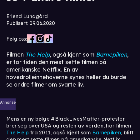
Erlend Lundgård
Publisert
:
09.06.2020
Følg oss:
Filmen
The Help
, også kjent som
Barnepiken
,
er for tiden den mest sette filmen på
amerikanske Netflix. En av
hovedrolleinnehaverne synes heller du burde
se andre filmer om svarte liv.
Annonse
Mens en ny bølge #BlackLivesMatter-protester
brer seg over USA og resten av verden, har filmen
The Help
fra 2011, også kjent som
Barnepiken
, blitt
den mest sette filmen på amerikanske Netflix.