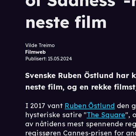
of Sadness"-
neste film
Vilde Treimo
Filmweb
Publisert
:
15.05.2024
Svenske Ruben Östlund har kjø
neste film, og en rekke filmst
I 2017 vant
Ruben Östlund
den gj
hysteriske satire "
The Square
", 
av nåtidens mest spennende regi
regissøren Cannes-prisen for an