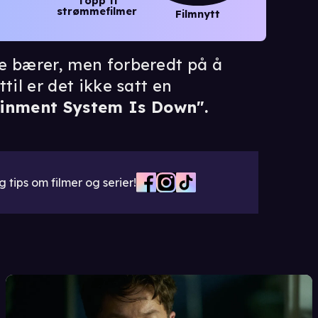
Topp ti
strømmefilmer
Filmnytt
tte bærer, men forberedt på å
ttil er det ikke satt en
ainment System Is Down".
 tips om filmer og serier!