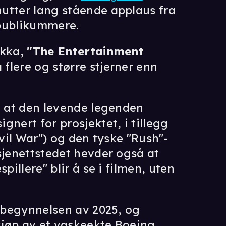
nutter lang stående applaus fra
lpublikummere.
okka,
"The Entertainment
 flere og større stjerner enn
et at den levende legenden
gnert for prosjektet, i tillegg
vil War") og den tyske "Rush"-
sjenettstedet hevder også at
pillere" blir å se i filmen, uten
i begynnelsen av 2025, og
nkjøp av et vaskeekte Boeing