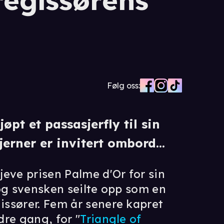
regissørens
Følg oss:
pt et passasjerfly til sin
jerner er invitert ombord...
eve prisen Palme d'Or for sin
og svensken seilte opp som en
ssører. Fem år senere kapret
dre gang, for "
Triangle of