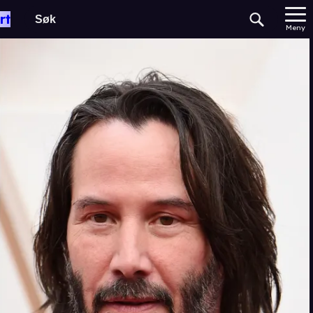
rt
Meny