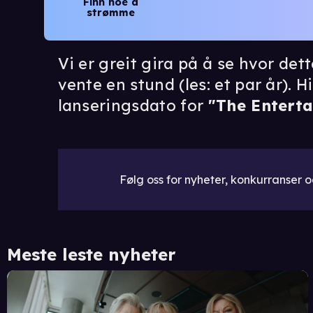
Finn noe å
strømme
Vi er greit gira på å se hvor de
vente en stund (les: et par år). Hi
lanseringsdato for
"The Entert
Følg oss for nyheter, konkurranser og
Meste leste nyheter