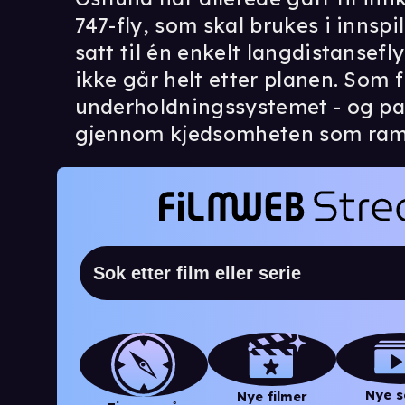
747-fly, som skal brukes i innsp
satt til én enkelt langdistansefl
ikke går helt etter planen. Som fi
underholdningssystemet - og pa
gjennom kjedsomheten som ra
Nye s
Nye filmer