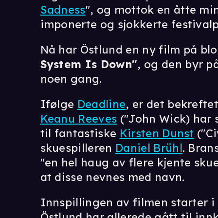
Sadness
", og mottok en åtte mi
imponerte og sjokkerte festiva
Nå har Östlund en ny film på bl
System Is Down"
, og den byr på
noen gang.
Ifølge
Deadline
, er det bekreft
Keanu Reeves
("John Wick) har si
til fantastiske
Kirsten Dunst
("Ci
skuespilleren
Daniel Brühl
. Bran
"en hel haug av flere kjente skues
at disse nevnes med navn.
Innspillingen av filmen starter 
Östlund har allerede gått til in