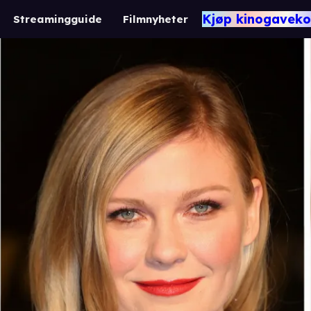
Kjøp kinogaveko
Streamingguide
Filmnyheter