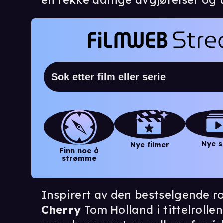
en rekke dårlige avgjørelser og 
Nye s
Nye filmer
Finn noe å
strømme
Inspirert av den bestselgende
Cherry
Tom Holland i tittelrolle