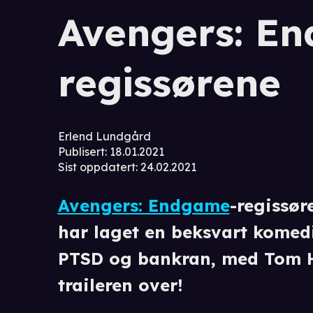
Avengers: E
regissørene
Erlend Lundgård
Publisert
:
18.01.2021
Sist oppdatert
:
24.02.2021
Avengers: Endgame
-regissø
har laget en beksvart komedi
PTSD og bankran, med Tom Ho
traileren over!