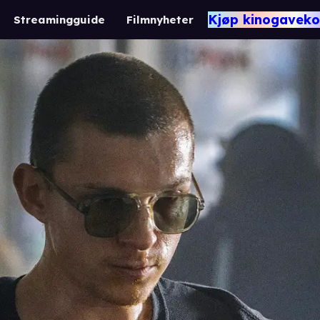
Kjøp kinogaveko
Streamingguide
Filmnyheter