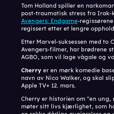
Tom Holland spiller en narkoma
post-traumatisk stress fra Irak-k
Avengers: Endgame
-regissøren
regissert etter et lengre opphol
Etter Marvel-suksessen med to C
Avengers-filmer, har brødrene s
AGBO, som vil lage vågale og vo
Cherry
er en mørk komedie bas
navn av Nico Walker, og skal sl
Apple TV+ 12. mars.
Cherry er historien om "en ung,
møter sitt livs kjærlighet, som ha