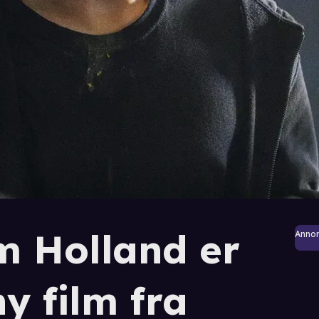
m Holland er
Anno
y film fra