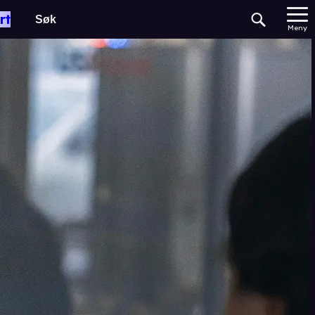
rt
Meny