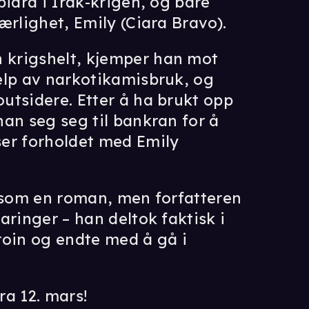
bidra i Irak-krigen, og bare
ærlighet, Emily (Ciara Bravo).
krigshelt, kjemper han mot
elp av narkotikamisbruk, og
utsidere. Etter å ha brukt opp
an seg seg til bankran for å
ser forholdet med Emily
t som en roman, men forfatteren
aringer – han deltok faktisk i
roin og endte med å gå i
ra 12. mars!