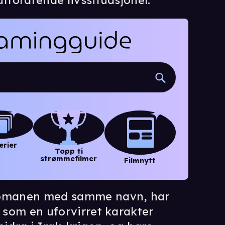
utfordrende livssituasjoner.
erier
Topp ti
strømmefilmer
Filmnytt
 romanen med samme navn, har
n som en uforvirret karakter