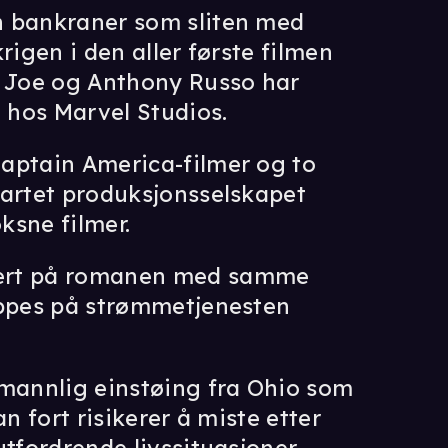
n bankraner som sliten med
rigen i den aller første filmen
e Joe og Anthony Russo har
d hos Marvel Studios.
aptain America-filmer og to
tartet produksjonsselskapet
ksne filmer.
ert på romanen med samme
ippes på strømmetjenesten
 mannlig einstøing fra Ohio som
n fort risikerer å miste etter