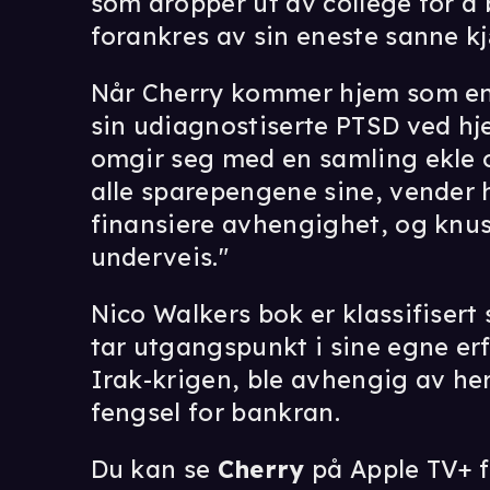
som dropper ut av college for å 
forankres av sin eneste sanne kj
Når Cherry kommer hjem som en 
sin udiagnostiserte PTSD ved hj
omgir seg med en samling ekle o
alle sparepengene sine, vender h
finansiere avhengighet, og knu
underveis."
Nico Walkers bok er klassifiser
tar utgangspunkt i sine egne erf
Irak-krigen, ble avhengig av he
fengsel for bankran.
Du kan se
Cherry
på Apple TV+ f