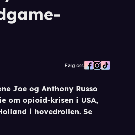
ndgame-
Følg oss:
rene Joe og Anthony Russo
e om opioid-krisen i USA,
lland i hovedrollen. Se