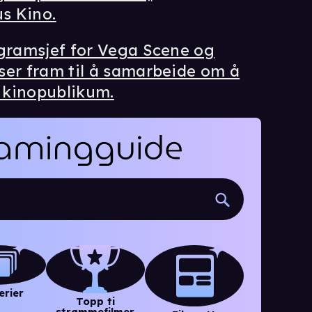
s Kino.
ogramsjef for Vega Scene og
ser fram til å samarbeide om å
s kinopublikum.
erier
Topp ti