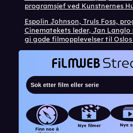
programsjef ved Kunstnernes Hu
Espolin Johnson, Truls Foss, pr
Cinematekets leder, Jan Langlo 
gi gode filmopplevelser til Oslo
Nye s
Nye filmer
Finn noe å