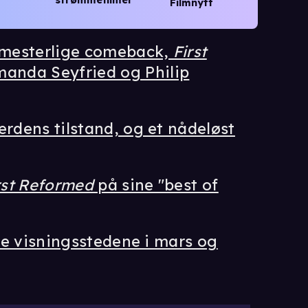
strømmefilmer
Filmnytt
s mesterlige comeback,
First
anda Seyfried og Philip
erdens tilstand, og et nådeløst
rst Reformed
på sine "best of
tre visningsstedene i mars og