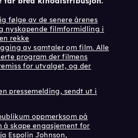
 får bred kinodistribusjon.
g følge av de senere årenes
g nyskapende filmformidling i
en rekke
gging av samtaler om film. Alle
terte program der filmens
remiss for utvalget, og der
 en pressemelding, sendt ut i
e publikum oppmerksom på
 å skape engasjement for
lja Espolin Johnson,