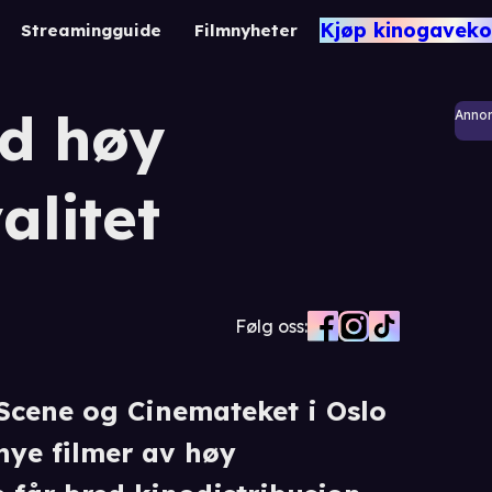
Kjøp kinogaveko
Streamingguide
Filmnyheter
ed høy
Anno
alitet
Følg oss:
Scene og Cinemateket i Oslo
ye filmer av høy