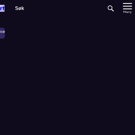
rt
Meny
nse