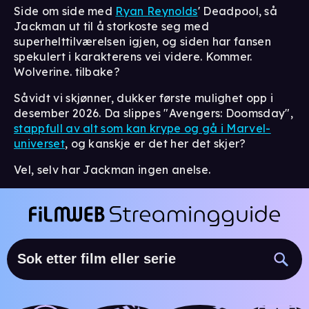
Side om side med
Ryan Reynolds
' Deadpool, så
Jackman ut til å storkoste seg med
superhelttilværelsen igjen, og siden har fansen
spekulert i karakterens vei videre. Kommer.
Wolverine. tilbake?
Såvidt vi skjønner, dukker første mulighet opp i
desember 2026. Da slippes "Avengers: Doomsday",
stappfull av alt som kan krype og gå i Marvel-
universet
, og kanskje er det her det skjer?
Vel, selv har Jackman ingen anelse.