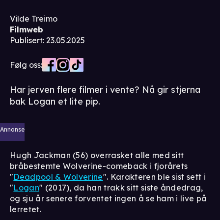
Vilde Treimo
Filmweb
Publisert
:
23.05.2025
Følg oss:
Har jerven flere filmer i vente? Nå gir stjerna
bak Logan et lite pip.
Annonse
Hugh Jackman (56) overrasket alle med sitt
bråbestemte Wolverine-comeback i fjorårets
"
Deadpool & Wolverine
". Karakteren ble sist sett i
"
Logan
" (2017), da han trakk sitt siste åndedrag,
og sju år senere forventet ingen å se ham i live på
lerretet.