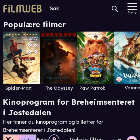
Meny
Populære filmer
Vaian
Spider-Man: Brand New Day
The Odyssey
Paw Patrol: Dinofilmen
Kinoprogram for Breheimsenteret
i Jostedalen
Her finner du kinoprogram og billetter for
Breheimsenteret i Jostedalen!
Valgte filter:
Endre