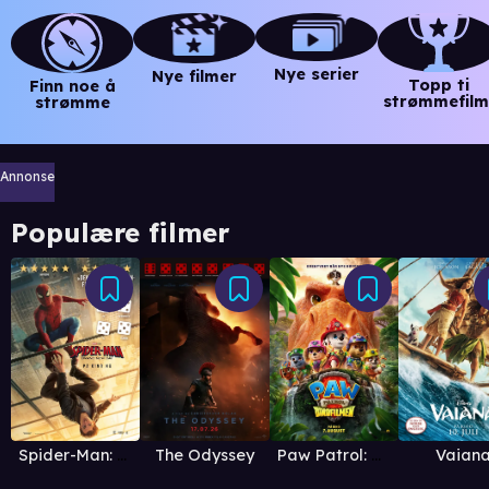
Nye serier
Nye filmer
Topp ti
Finn noe å
strømmefilm
strømme
Annonse
Populære filmer
Vaian
Spider-Man: Brand New Day
The Odyssey
Paw Patrol: Dinofilmen