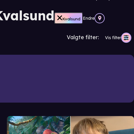
Kvalsund
Endre
Kvalsund
Valgte filter:
Vis filter