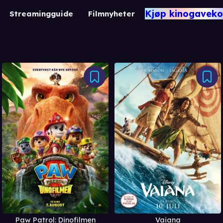
Kjøp kinogaveko
Streamingguide
Filmnyheter
Vaiana
Paw Patrol: Dinofilmen