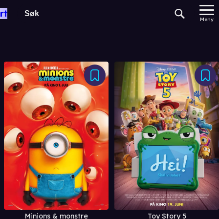
rt
Meny
Toy Story 5
Minions & monstre