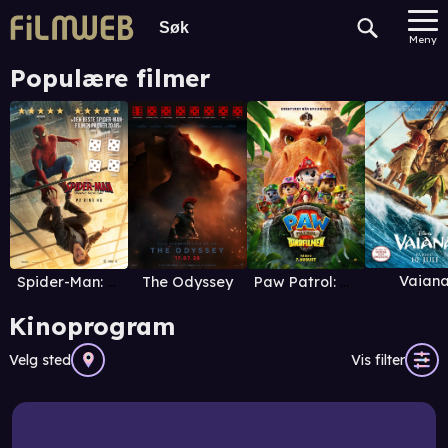
Meny
Populære filmer
Vaian
Spider-Man: Brand New Day
The Odyssey
Paw Patrol: Dinofilmen
Kinoprogram
Velg sted
Vis filter