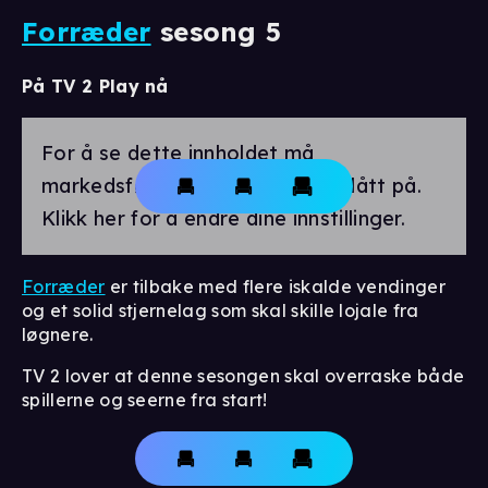
Forræder
sesong 5
På TV 2 Play nå
For å se dette innholdet må
markedsførings-cookies være slått på.
Klikk her for å endre dine innstillinger.
Forræder
er tilbake med flere iskalde vendinger
og et solid stjernelag som skal skille lojale fra
løgnere.
TV 2 lover at denne sesongen skal overraske både
spillerne og seerne fra start!