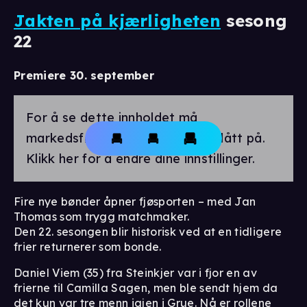
Jakten på kjærligheten
sesong
22
Premiere 30. september
For å se dette innholdet må
markedsførings-cookies være slått på.
Klikk her for å endre dine innstillinger.
Fire nye bønder åpner fjøsporten – med Jan
Thomas som trygg matchmaker.
Den 22. sesongen blir historisk ved at en tidligere
frier returnerer som bonde.
Daniel Viem (35) fra Steinkjer var i fjor en av
frierne til Camilla Sagen, men ble sendt hjem da
det kun var tre menn igjen i Grue. Nå er rollene