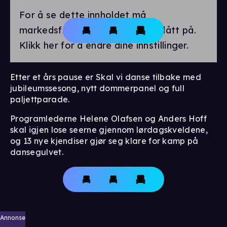
For å se dette innholdet må
markedsførings-cookies være slått på.
Klikk her for å endre dine innstillinger.
Etter et års pause er Skal vi danse tilbake med
jubileumssesong, nytt dommerpanel og full
paljettparade.
Programlederne Helene Olafsen og Anders Hoff
skal igjen lose seerne gjennom lørdagskveldene,
og 13 nye kjendiser gjør seg klare for kamp på
dansegulvet.
Annonse