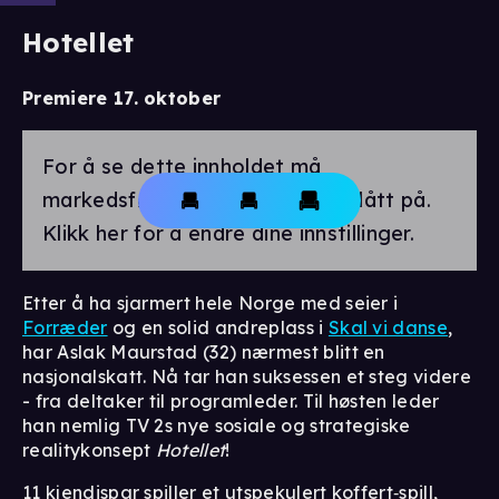
Hotellet
Premiere 17. oktober
For å se dette innholdet må
markedsførings-cookies være slått på.
Klikk her for å endre dine innstillinger.
Etter å ha sjarmert hele Norge med seier i
Forræder
og en solid andreplass i
Skal vi danse
,
har Aslak Maurstad (32) nærmest blitt en
nasjonalskatt. Nå tar han suksessen et steg videre
- fra deltaker til programleder. Til høsten leder
han nemlig TV 2s nye sosiale og strategiske
realitykonsept
Hotellet
!
11 kjendispar spiller et utspekulert koffert‑spill,