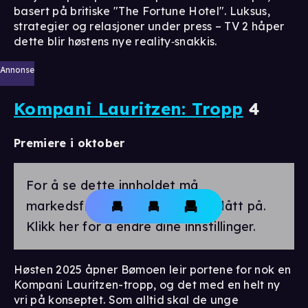
basert på britiske "The Fortune Hotel". Luksus,
strategier og relasjoner under press – TV 2 håper
dette blir høstens nye reality‑snakkis.
Annonse
Kompani Lauritzen: Tropp
4
Premiere i oktober
For å se dette innholdet må
markedsførings-cookies være slått på.
Klikk her for å endre dine innstillinger.
Høsten 2025 åpner Bømoen leir portene for nok en
Kompani Lauritzen-tropp, og det med en helt ny
vri på konseptet. Som alltid skal de unge