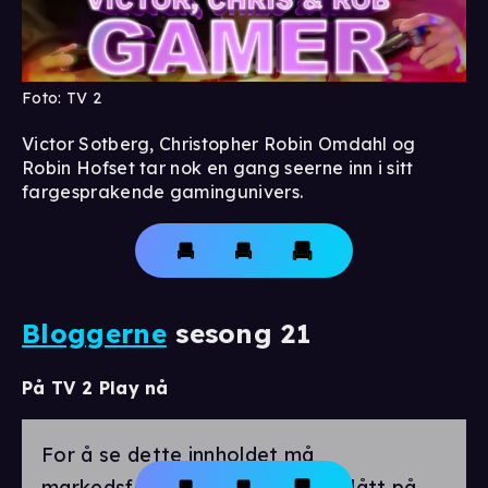
Foto: TV 2
Victor Sotberg, Christopher Robin Omdahl og
Robin Hofset tar nok en gang seerne inn i sitt
fargesprakende gamingunivers.
Bloggerne
sesong 21
På TV 2 Play nå
For å se dette innholdet må
markedsførings-cookies være slått på.