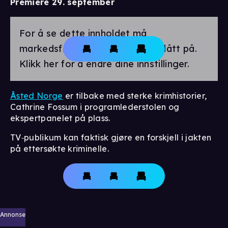
Premiere 29. september
For å se dette innholdet må
markedsførings-cookies være slått på.
Klikk her for å endre dine innstillinger.
Åsted Norge
er tilbake med sterke krimhistorier,
Cathrine Fossum i programlederstolen og
ekspertpanelet på plass.
TV‑publikum kan faktisk gjøre en forskjell i jakten
på ettersøkte kriminelle.
Annonse