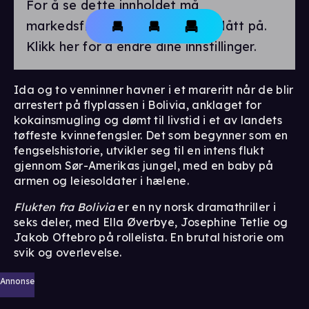
For å se dette innholdet må
markedsførings-cookies være slått på.
Klikk her for å endre dine innstillinger.
Ida og to venninner havner i et mareritt når de blir
arrestert på flyplassen i Bolivia, anklaget for
kokainsmugling og dømt til livstid i et av landets
tøffeste kvinnefengsler. Det som begynner som en
fengselshistorie, utvikler seg til en intens flukt
gjennom Sør-Amerikas jungel, med en baby på
armen og leiesoldater i hælene.
Flukten fra Bolivia
er en ny norsk dramathriller i
seks deler, med Ella Øverbye, Josephine Tetlie og
Jakob Oftebro på rollelista. En brutal historie om
svik og overlevelse.
Annonse