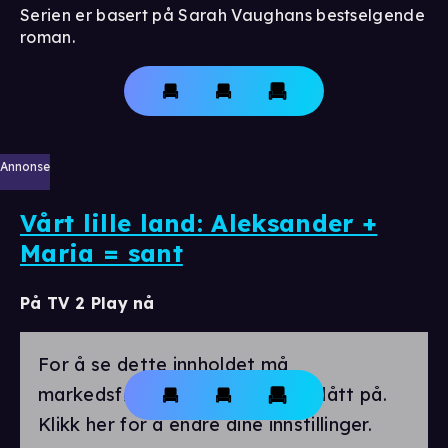
Serien er basert på Sarah Vaughans bestselgende
roman.
Annonse
Vårt lille land: Aleksander +
Maria = sant
På TV 2 Play nå
For å se dette innholdet må
markedsførings-cookies være slått på.
Klikk her for å endre dine innstillinger.