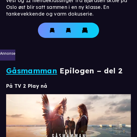
vest og 12 niendeklassinger fra Bjøråsen skole på
Oslo øst blir satt sammen i en ny klasse. En
tankevekkende og varm dokuserie.
Annonse
Gåsmamman
Epilogen – del 2
På TV 2 Play nå