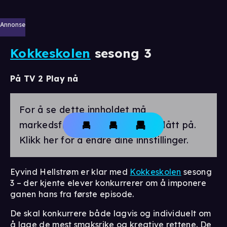
Annonse
Kokkeskolen
sesong 3
På TV 2 Play nå
For å se dette innholdet må
markedsførings-cookies være slått på.
Klikk her for å endre dine innstillinger.
Eyvind Hellstrøm er klar med
Kokkeskolen
sesong
3 – der kjente elever konkurrerer om å imponere
ganen hans fra første episode.
De skal konkurrere både lagvis og individuelt om
å lage de mest smaksrike og kreative rettene. De