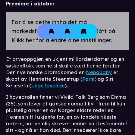
Premiere i oktober
For å se dette innholdet må
markedsførings-cookies være slått på.
Klikk her for å endre dine innstillinger.
Et arveoppgjør, en ukjent milliardærdatter og en
søskenflokk som helst skulle vært henne foruten.
Den nye norske dramakomedien
Nepobaby
er
skapt av Henriette Steenstrup (
Pørni
) og Siri
Seljeseth (
Unge lovende
).
I hovedrollen finner vi Vivild Falk Berg som Emma
(25), som lever et ganske normalt liv - frem til hun
plutselig arver en av Norges eldste rederier.
Hennes hittil ukjente far, en av landets rikeste
redere, har nemlig skrevet henne inn i testamentet
sitt - og nå er han død. Det innebærer ikke bare