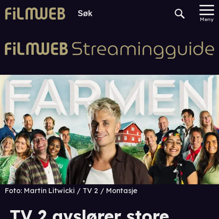
Meny
Foto:
Martin Litwicki / TV 2 / Montasje
TV 2 avslører store