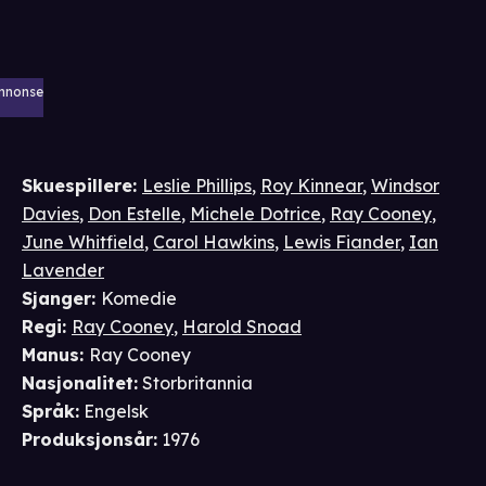
nnonse
Skuespillere
:
Leslie Phillips
,
Roy Kinnear
,
Windsor
Davies
,
Don Estelle
,
Michele Dotrice
,
Ray Cooney
,
June Whitfield
,
Carol Hawkins
,
Lewis Fiander
,
Ian
Lavender
Sjanger
:
Komedie
Regi
:
Ray Cooney
,
Harold Snoad
Manus
:
Ray Cooney
Nasjonalitet
:
Storbritannia
Språk
:
Engelsk
Produksjonsår
:
1976