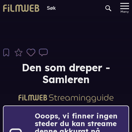
Meny
Den som dreper -
Samleren
Ooops, vi finner ingen
steder du kan streame
denne akkurat nå.