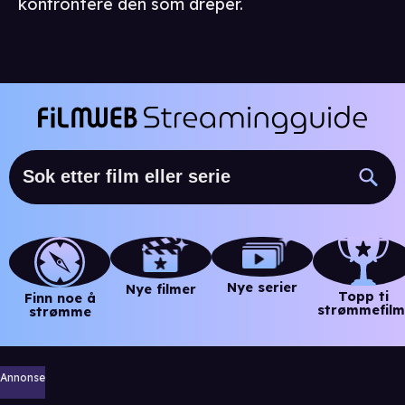
konfrontere den som dreper.
Nye serier
Nye filmer
Topp ti
Finn noe å
strømmefilm
strømme
Annonse