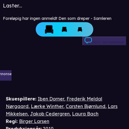
Laster...
Foreløpig har ingen anmeldt Den som dreper - Samleren
Skriv anmeldelse
nnonse
Skuespillere
:
Iben Dorner
,
Frederik Meldal
Nørgaard
,
Lærke Winther
,
Carsten Bjørnlund
,
Lars
Mikkelsen
,
Jakob Cedergren
,
Laura Bach
Regi
:
Birger Larsen
Produksjonsår
:
2010