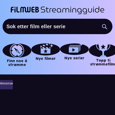
Nye serier
Nye filmer
Topp ti
Finn noe å
strømmefilm
strømme
Annonse