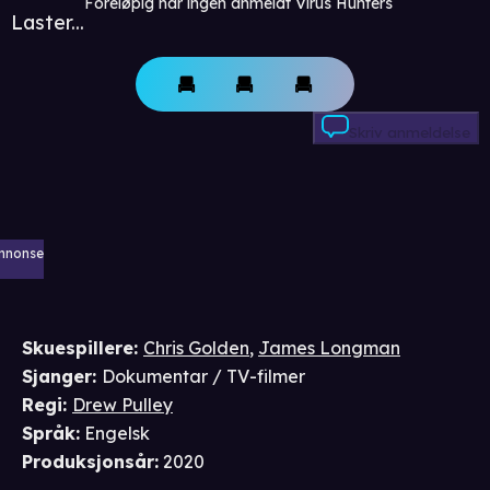
Foreløpig har ingen anmeldt Virus Hunters
Laster...
Skriv anmeldelse
nnonse
Skuespillere
:
Chris Golden
,
James Longman
Sjanger
:
Dokumentar / TV-filmer
Regi
:
Drew Pulley
Språk
:
Engelsk
Produksjonsår
:
2020