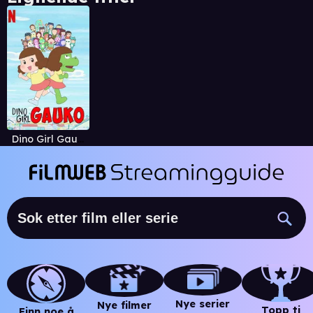
Dino Girl Gauko
Nye serier
Nye filmer
Topp ti
Finn noe å