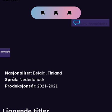
Skriv anmeldelse
nnonse
Nasjonalitet
:
Belgia, Finland
Språk
:
Nederlandsk
Produksjonsår
:
2021–2021
Lignende titler