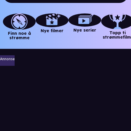
Nye serier
Nye filmer
Topp ti
Finn noe å
strømmefilm
strømme
Annonse