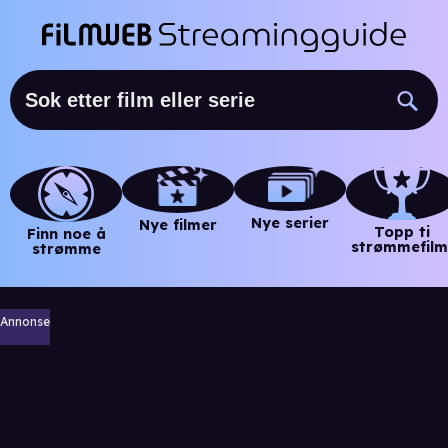
Nye serier
Nye filmer
Topp ti
Finn noe å
strømmefilm
strømme
Annonse