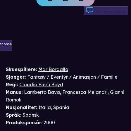
Skriv anmeldelse
nnonse
Skuespillere
:
Mar Bordallo
Sjanger
:
Fantasy / Eventyr / Animasjon / Familie
Regi
:
Claudio Biern Boyd
Manus
:
Lamberto Bava
,
Francesca Melandri
,
Gianni
Romoli
Nasjonalitet
:
Italia, Spania
Språk
:
Spansk
Produksjonsår
:
2000