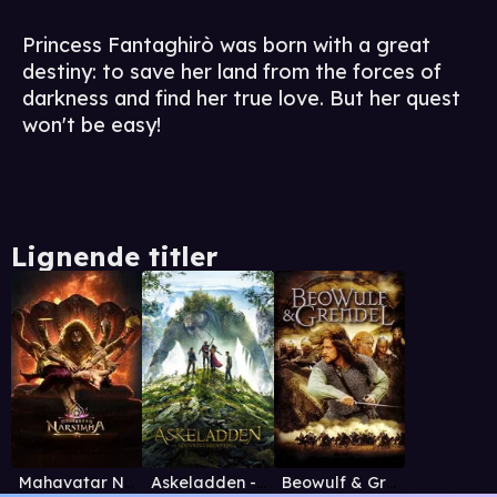
Princess Fantaghirò was born with a great
destiny: to save her land from the forces of
darkness and find her true love. But her quest
won't be easy!
Lignende titler
Mahavatar Narsimha - Telugu
Askeladden - I Dovregubbens hall
Beowulf & Grendel