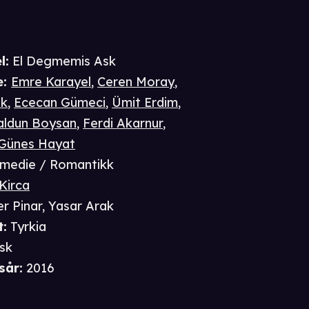
l:
El Degmemis Ask
e
:
Emre Karayel
,
Ceren Moray
,
ük
,
Ececan Gümeci
,
Ümit Erdim
,
aldun Boysan
,
Ferdi Akarnur
,
Günes Hayat
medie / Romantikk
Kirca
r Pinar
,
Yasar Arak
t
:
Tyrkia
isk
sår
:
2016