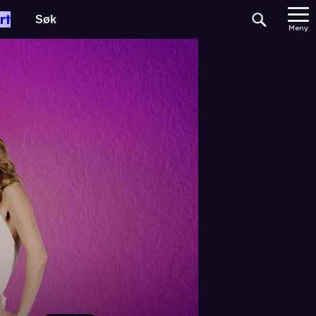
rt
Meny