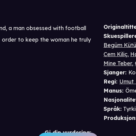
Originaltitte
end, a man obsessed with football
Skuespiller
in order to keep the woman he truly
Begüm Küt
Cem Kiliç
,
H
Mine Teber
,
Sjanger
:
Ko
Regi
:
Umut 
Manus
:
Öme
Nasjonalite
Språk
:
Tyrk
Produksjon
Gi din vurdering: