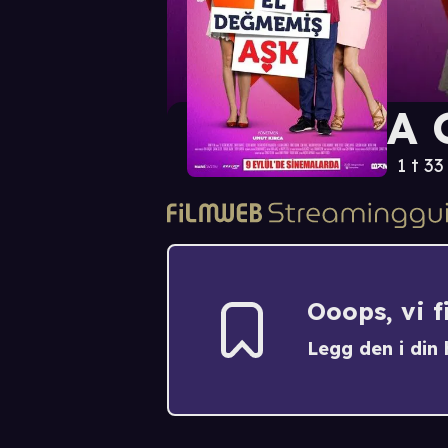
A 
1 t 33
Ooops, vi 
Legg den i din h