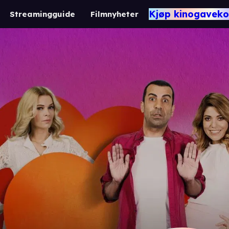
Kjøp kinogaveko
Streamingguide
Filmnyheter