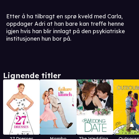
Etter å ha tilbragt en sprø kveld med Carla,
oppdager Adri at han bare kan treffe henne
igjen hvis han blir innlagt på den psykiatriske
institusjonen hun bor på.
Lignende titler
27 Dresses
Mambo
The Wedding Date
Outsour