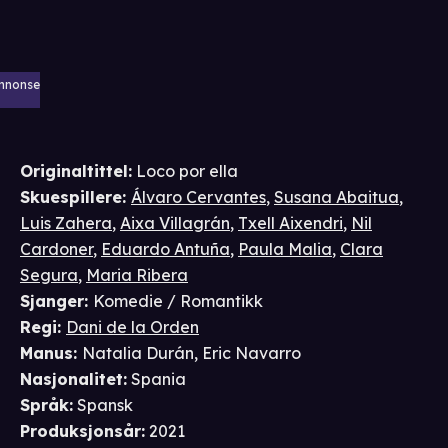
nnonse
Originaltittel:
Loco por ella
Skuespillere
:
Álvaro Cervantes
,
Susana Abaitua
,
Luis Zahera
,
Aixa Villagrán
,
Txell Aixendri
,
Nil
Cardoner
,
Eduardo Antuña
,
Paula Malia
,
Clara
Segura
,
Maria Ribera
Sjanger
:
Komedie / Romantikk
Regi
:
Dani de la Orden
Manus
:
Natalia Durán
,
Eric Navarro
Nasjonalitet
:
Spania
Språk
:
Spansk
Produksjonsår
:
2021