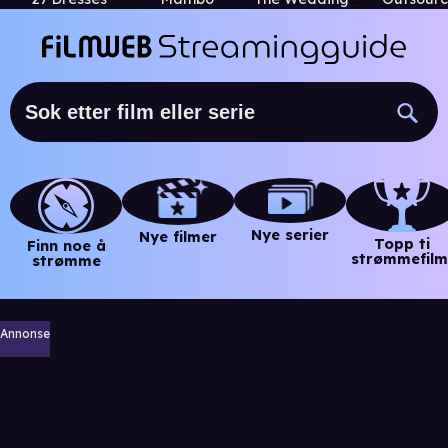
Nye serier
Nye filmer
Topp ti
Finn noe å
strømmefilm
strømme
Annonse