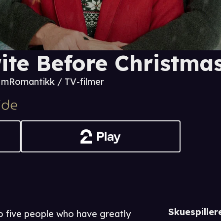
ite Before Christma
0 m
Romantikk / TV-filmer
Skuespiller
o five people who have greatly