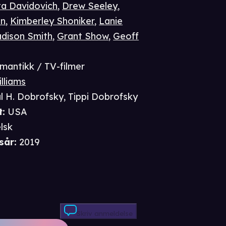
ta Davidovich
,
Drew Seeley
,
an
,
Kimberley Shoniker
,
Lanie
dison Smith
,
Grant Show
,
Geoff
mantikk / TV-filmer
lliams
l H. Dobrofsky
,
Tippi Dobrofsky
t
:
USA
lsk
sår
:
2019
Skriv anmeldelse