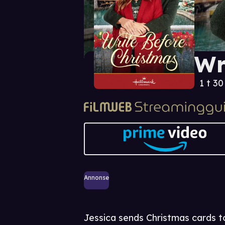
Wr
1 t 3
Annonse
Jessica sends Christmas cards t