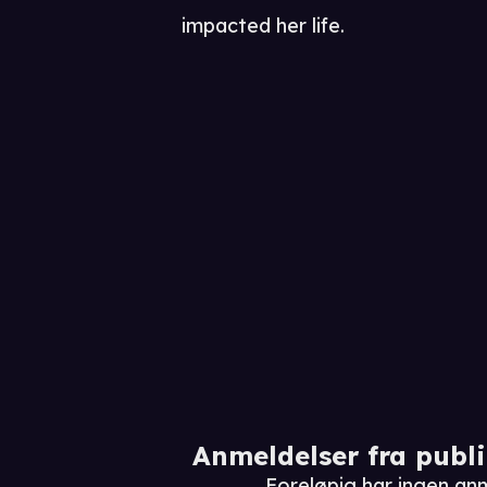
impacted her life.
Anmeldelser fra publ
Foreløpig har ingen an