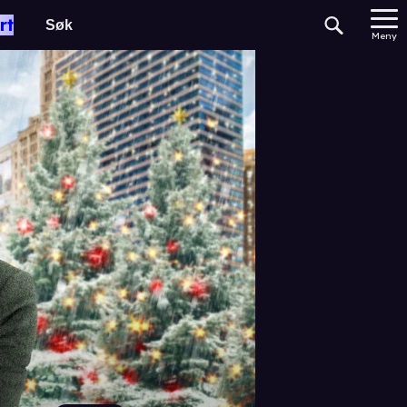
rt
Meny