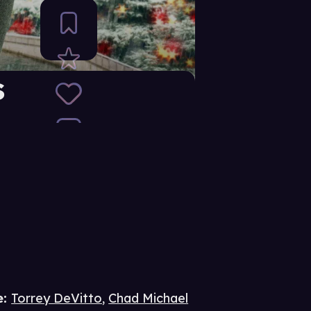
s
e
:
Torrey DeVitto
,
Chad Michael