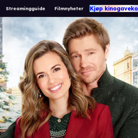
Kjøp kinogaveko
Streamingguide
Filmnyheter