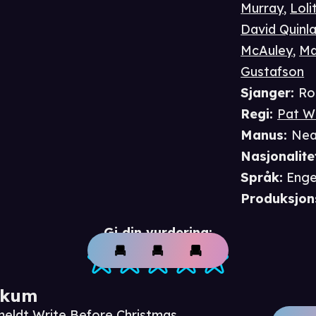
Murray
,
Loli
David Quinl
McAuley
,
Ma
Gustafson
Sjanger
:
Ro
Regi
:
Pat Wi
Manus
:
Nea
Nasjonalite
Språk
:
Enge
Produksjon
Gi din vurdering:
ikum
meldt Write Before Christmas