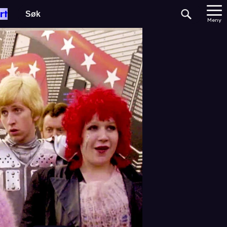
rt
Meny