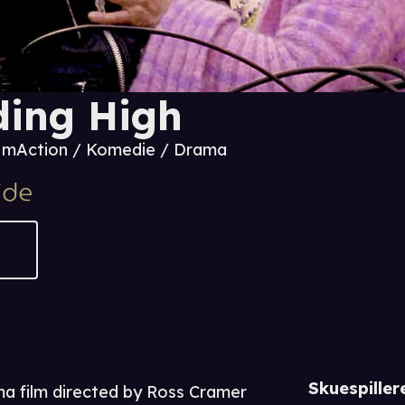
ding High
6 m
Action / Komedie / Drama
Skuespiller
ama film directed by Ross Cramer