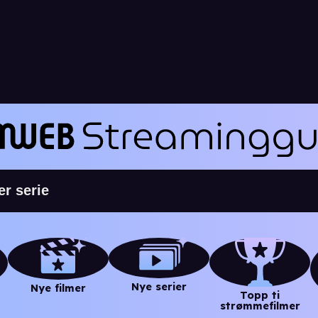
Nye serier
Nye filmer
Topp ti
strømmefilmer