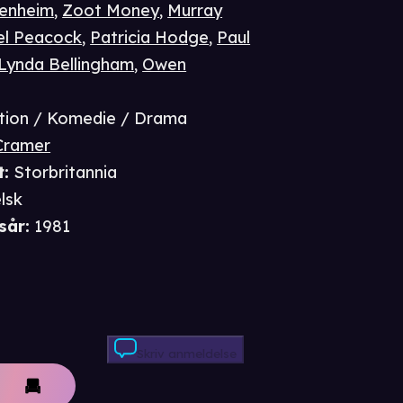
penheim
,
Zoot Money
,
Murray
el Peacock
,
Patricia Hodge
,
Paul
Lynda Bellingham
,
Owen
tion / Komedie / Drama
Cramer
t
:
Storbritannia
lsk
sår
:
1981
Skriv anmeldelse