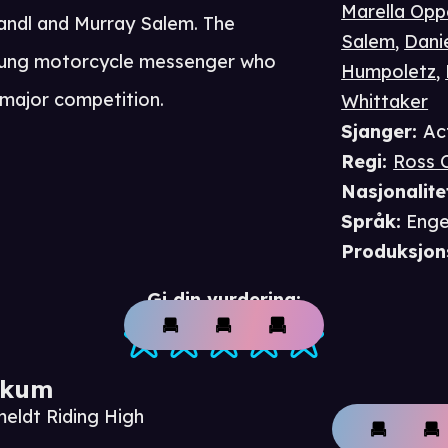
Marella Op
Handl and Murray Salem. The
Salem
,
Dani
oung motorcycle messenger who
Humpoletz
,
a major competition.
Whittaker
Sjanger
:
Ac
Regi
:
Ross 
Nasjonalite
Språk
:
Enge
Produksjon
Gi din vurdering:
ikum
meldt Riding High