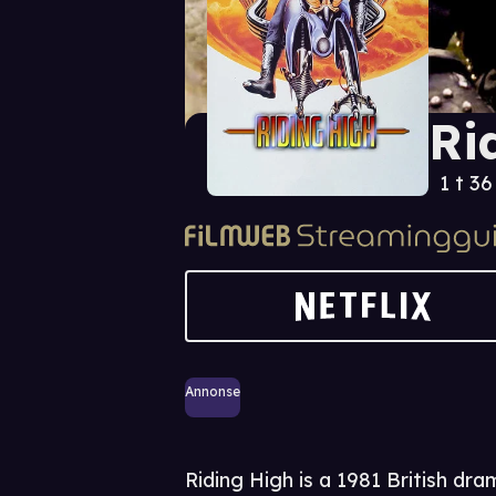
Ri
1 t 3
Annonse
Riding High is a 1981 British dr