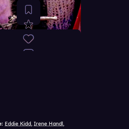
e
:
Eddie Kidd
,
Irene Handl
,