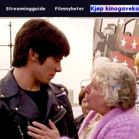
Kjøp kinogaveko
Streamingguide
Filmnyheter