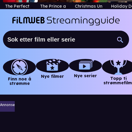
The Perfect Man
The Prince and Me
Christmas Under the Stars
Holiday D
Nye serier
Nye filmer
Topp ti
Finn noe å
strømmefilm
strømme
Annonse