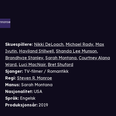
nnonse
Skuespillere
:
Nikki DeLoach
,
Michael Rady
,
Max
Ivutin
,
Haviland Stillwell
,
Shanda Lee Munson
,
Brandhyze Stanley
,
Sarah Montana
,
Courtney Alana
Ward
,
Luci MacNair
,
Bret Shuford
Sjanger
:
TV-filmer / Romantikk
Regi
:
Steven R. Monroe
Manus
:
Sarah Montana
Nasjonalitet
:
USA
Språk
:
Engelsk
Produksjonsår
:
2019