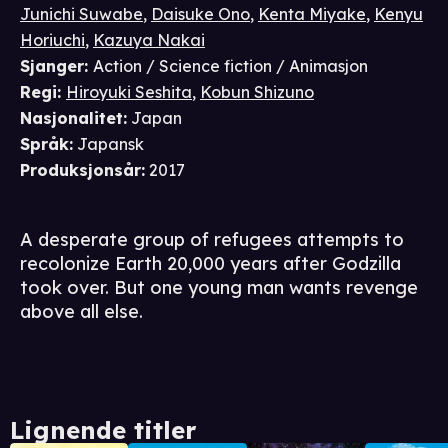
Junichi Suwabe
,
Daisuke Ono
,
Kenta Miyake
,
Kenyu
Horiuchi
,
Kazuya Nakai
Sjanger
:
Action / Science fiction / Animasjon
Regi
:
Hiroyuki Seshita
,
Kobun Shizuno
Nasjonalitet
:
Japan
Språk
:
Japansk
Produksjonsår
:
2017
A desperate group of refugees attempts to
recolonize Earth 20,000 years after Godzilla
took over. But one young man wants revenge
above all else.
Lignende titler