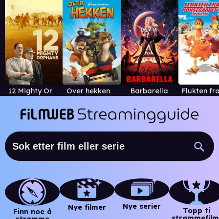
12 Mighty Orphans
Over hekken (norsk tale)
Barbarella
Nye serier
Nye filmer
Topp ti
Finn noe å
strømmefilm