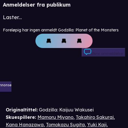
Anmeldelser fra publikum
Laster...
Foreløpig har ingen anmeldt Godzilla: Planet of the Monsters
Skriv anmeldelse
nnonse
Originaltittel:
Godzilla: Kaijuu Wakusei
Skuespillere
:
Mamoru Miyano
,
Takahiro Sakurai
,
Kana Hanazawa
,
Tomokazu Sugita
,
Yuki Kaji
,