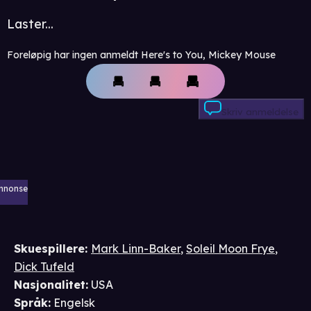
Laster...
Foreløpig har ingen anmeldt Here's to You, Mickey Mouse
Skriv anmeldelse
nnonse
Skuespillere
:
Mark Linn-Baker
,
Soleil Moon Frye
,
Dick Tufeld
Nasjonalitet
:
USA
Språk
:
Engelsk