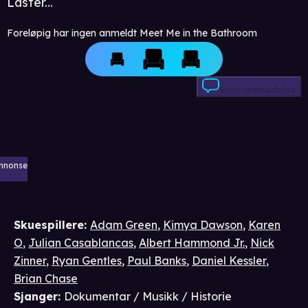
Laster...
Foreløpig har ingen anmeldt Meet Me in the Bathroom
Skriv anmeldelse
nnonse
Skuespillere
:
Adam Green
,
Kimya Dawson
,
Karen
O
,
Julian Casablancas
,
Albert Hammond Jr.
,
Nick
Zinner
,
Ryan Gentles
,
Paul Banks
,
Daniel Kessler
,
Brian Chase
Sjanger
:
Dokumentar / Musikk / Historie