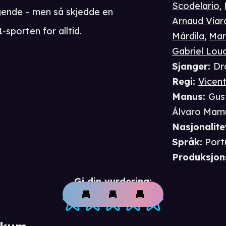
Scodelario
,
ende – men så skjedde en
Arnaud Viar
sporten for alltid.
Márdila
,
Mar
Gabriel Lou
Sjanger
:
Dr
Regi
:
Vicen
Manus
:
Gus
Álvaro Mam
Nasjonalite
Språk
:
Port
Produksjon
Gi din vurdering: