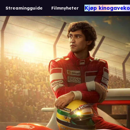
Kjøp kinogaveko
Streamingguide
Filmnyheter