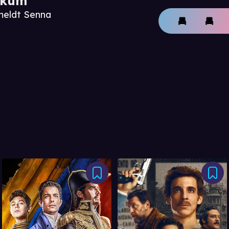
ikum
meldt Senna