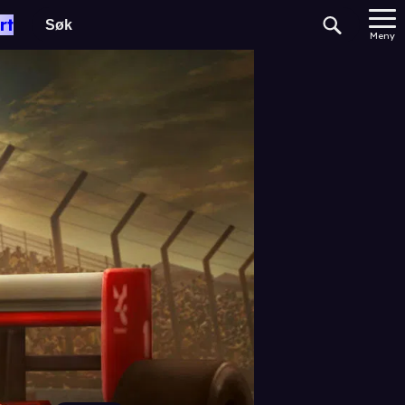
rt
Meny