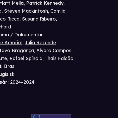
Matt Mella
,
Patrick Kennedy
,
d
,
Steven Mackintosh
,
Camila
co Ricca
,
Susana Ribeiro
,
chard
ama / Dokumentar
te Amorim
,
Julia Rezende
tavo Bragança
,
Alvaro Campos
,
ute
,
Rafael Spínola
,
Thais Falcão
t
:
Brasil
ugisisk
sår
:
2024–2024