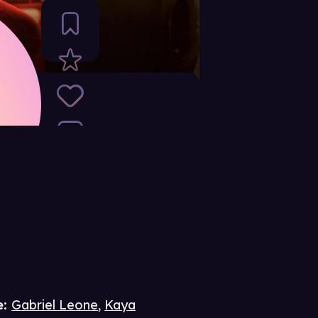
e
:
Gabriel Leone
,
Kaya