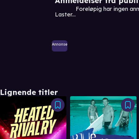
Anmeldelser fra publ
Foreløpig har ingen an
Laster...
Annonse
Lignende titler