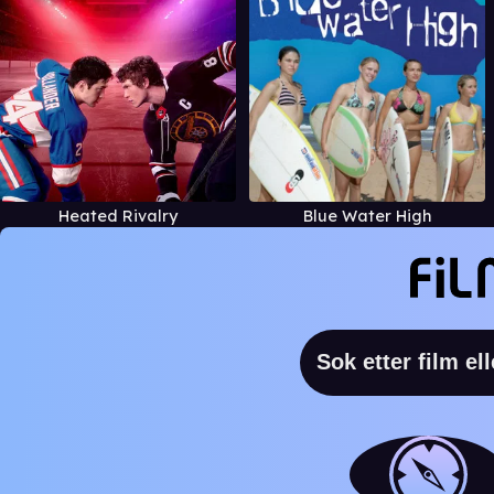
Heated Rivalry
Blue Water High