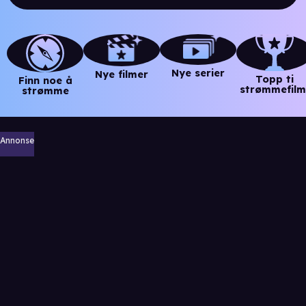
Nye serier
Nye filmer
Topp ti
Finn noe å
strømmefilm
strømme
Annonse