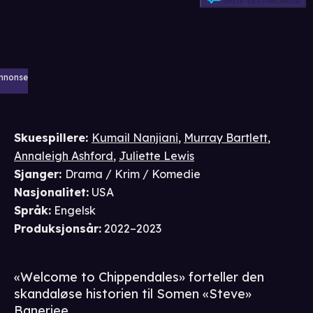
Skriv anmeldelse
nnonse
Skuespillere
:
Kumail Nanjiani
,
Murray Bartlett
,
Annaleigh Ashford
,
Juliette Lewis
Sjanger
:
Drama / Krim / Komedie
Nasjonalitet
:
USA
Språk
:
Engelsk
Produksjonsår
:
2022–2023
«Welcome to Chippendales» forteller den
skandaløse historien til Somen «Steve»
Banerjee.