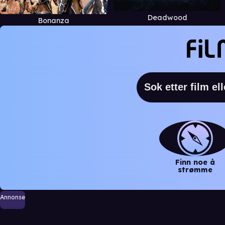
Deadwood
Bonanza
Finn noe å
strømme
Annonse