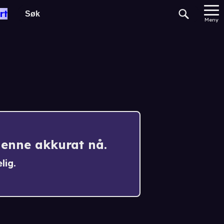
rt
Meny
denne akkurat nå.
lig.