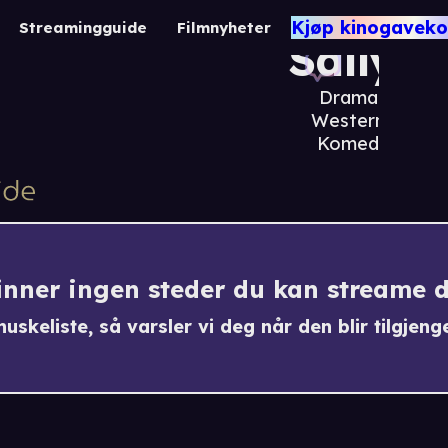
Dirty
Kjøp kinogaveko
Streamingguide
Filmnyheter
Sally
Drama /
Western /
Komedie
finner ingen steder du kan streame 
uskeliste, så varsler vi deg når den blir tilgjenge