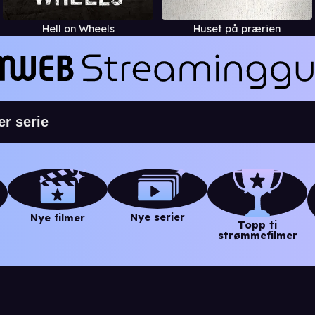
Hell on Wheels
Huset på prærien
Nye serier
Nye filmer
Topp ti
strømmefilmer