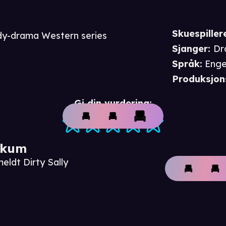
Skuespiller
edy-drama Western series
Sjanger
:
Dr
Språk
:
Enge
Produksjon
Gi din vurdering:
ikum
eldt Dirty Sally