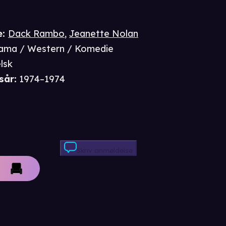
e
:
Dack Rambo
,
Jeanette Nolan
ama / Western / Komedie
lsk
sår
:
1974–1974
Skriv anmeldelse