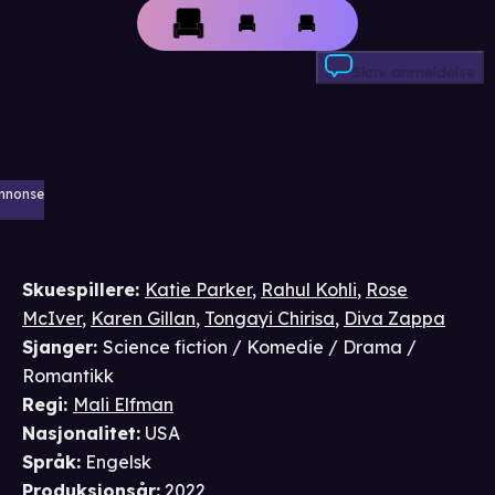
Skriv anmeldelse
nnonse
Skuespillere
:
Katie Parker
,
Rahul Kohli
,
Rose
McIver
,
Karen Gillan
,
Tongayi Chirisa
,
Diva Zappa
Sjanger
:
Science fiction / Komedie / Drama /
Romantikk
Regi
:
Mali Elfman
Nasjonalitet
:
USA
Språk
:
Engelsk
Produksjonsår
:
2022