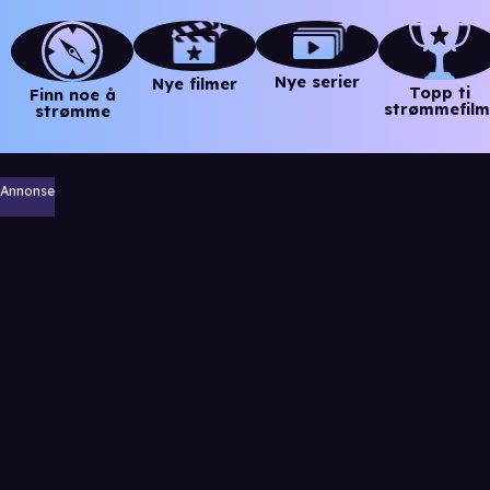
Nye serier
Nye filmer
Topp ti
Finn noe å
strømmefilm
strømme
Annonse