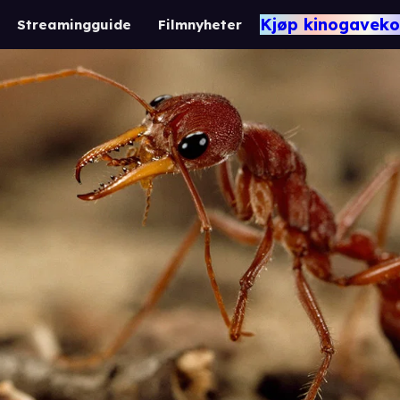
Kjøp kinogaveko
Streamingguide
Filmnyheter