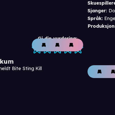
Skuespiller
Sjanger
:
Do
Språk
:
Enge
Produksjon
Gi din vurdering:
ikum
eldt Bite Sting Kill