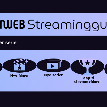
Nye serier
Nye filmer
Topp ti
strømmefilmer