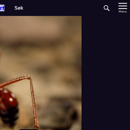
rt
Meny