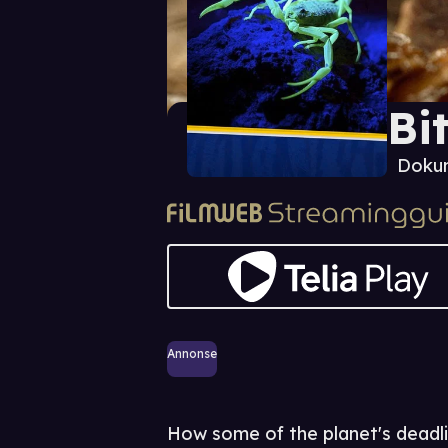
Bit
Doku
Annonse
How some of the planet's deadl