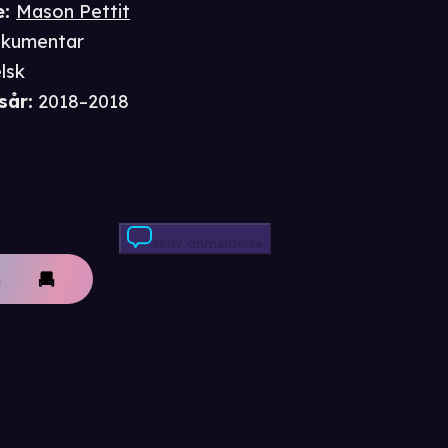
e
:
Mason Pettit
kumentar
lsk
sår
:
2018–2018
Skriv anmeldelse