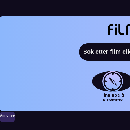
Finn noe å
strømme
Annonse