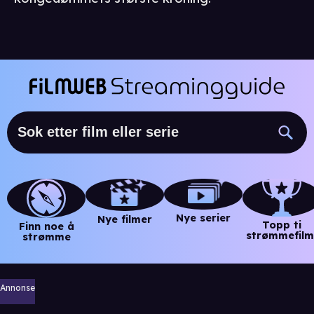
Nye serier
Nye filmer
Topp ti
Finn noe å
strømmefilm
strømme
Annonse