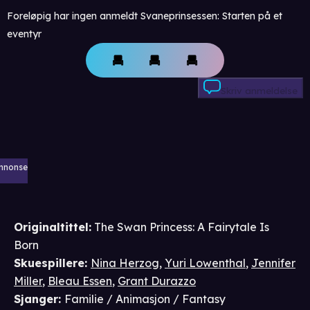
Foreløpig har ingen anmeldt Svaneprinsessen: Starten på et
eventyr
Skriv anmeldelse
nnonse
Originaltittel:
The Swan Princess: A Fairytale Is
Born
Skuespillere
:
Nina Herzog
,
Yuri Lowenthal
,
Jennifer
Miller
,
Bleau Essen
,
Grant Durazzo
Sjanger
:
Familie / Animasjon / Fantasy