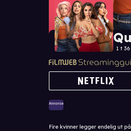
Qu
1 t 3
Annonse
Fire kvinner legger endelig ut på