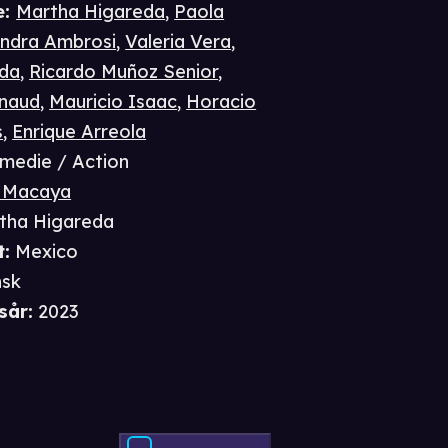
e
:
Martha Higareda
,
Paola
andra Ambrosi
,
Valeria Vera
,
eda
,
Ricardo Muñoz Senior
,
ynaud
,
Mauricio Isaac
,
Horacio
s
,
Enrique Arreola
medie / Action
 Macaya
tha Higareda
t
:
Mexico
nsk
sår
:
2023