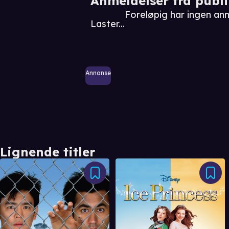
Anmeldelser fra publ
Foreløpig har ingen an
Laster...
Annonse
Lignende titler