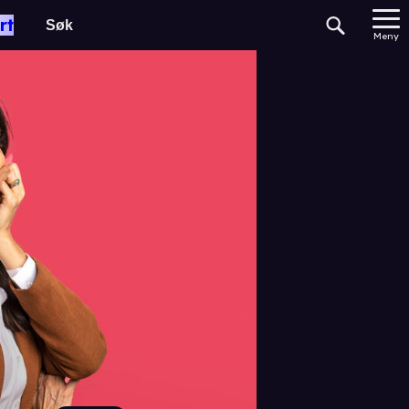
rt
Meny