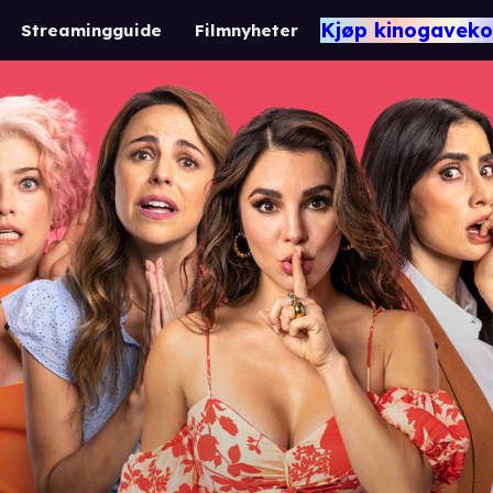
Kjøp kinogaveko
Streamingguide
Filmnyheter