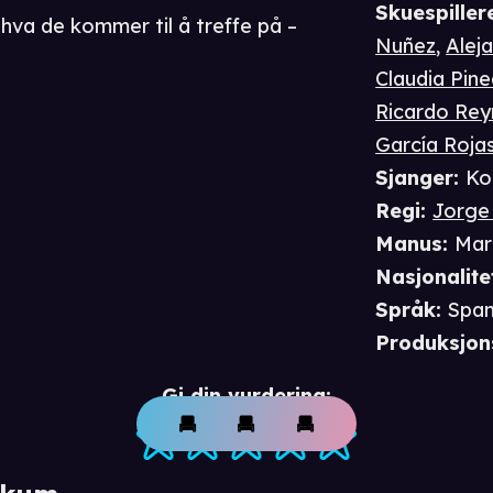
Skuespiller
hva de kommer til å treffe på –
Nuñez
,
Alej
Claudia Pin
Ricardo Re
García Roja
Sjanger
:
Ko
Regi
:
Jorge
Manus
:
Mar
Nasjonalite
Språk
:
Spa
Produksjon
Gi din vurdering: