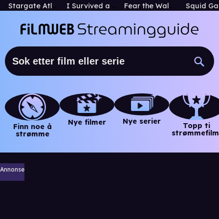
Stargate Atlantis
I Survived a Zombie Apocalypse
Fear the Walking Dead
Squid G
Nye serier
Nye filmer
Topp ti
Finn noe å
strømmefilm
strømme
Annonse