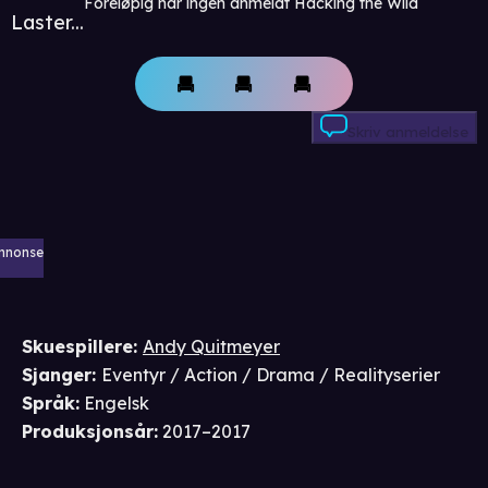
Foreløpig har ingen anmeldt Hacking the Wild
Laster...
Skriv anmeldelse
nnonse
Skuespillere
:
Andy Quitmeyer
Sjanger
:
Eventyr / Action / Drama / Realityserier
Språk
:
Engelsk
Produksjonsår
:
2017–2017