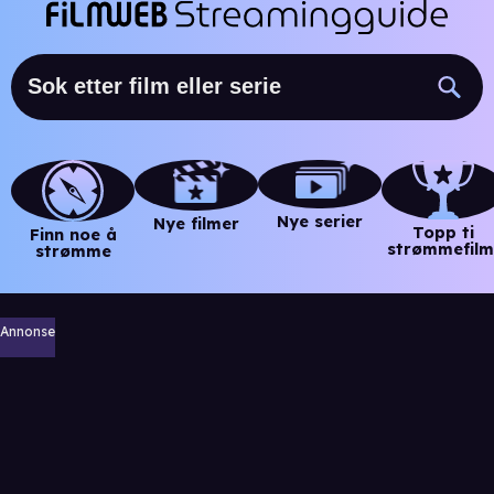
Nye serier
Nye filmer
Topp ti
Finn noe å
strømmefilm
strømme
Annonse