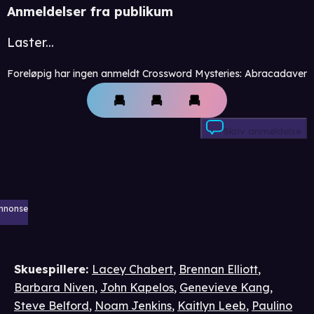
Anmeldelser fra publikum
Laster...
Foreløpig har ingen anmeldt Crossword Mysteries: Abracadaver
Skriv anmeldelse
nnonse
Skuespillere
:
Lacey Chabert
,
Brennan Elliott
,
Barbara Niven
,
John Kapelos
,
Genevieve Kang
,
Steve Belford
,
Noam Jenkins
,
Kaitlyn Leeb
,
Paulino