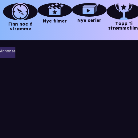
Nye serier
Nye filmer
Topp ti
Finn noe å
strømmefilm
strømme
Annonse