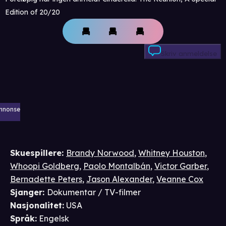
Edition of 20/20
Skriv anmeldelse
nnonse
Skuespillere
:
Brandy Norwood
,
Whitney Houston
,
Whoopi Goldberg
,
Paolo Montalbán
,
Victor Garber
,
Bernadette Peters
,
Jason Alexander
,
Veanne Cox
Sjanger
:
Dokumentar / TV-filmer
Nasjonalitet
:
USA
Språk
:
Engelsk