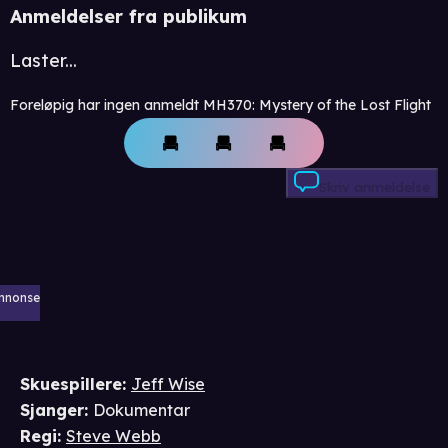
Anmeldelser fra publikum
Laster...
Foreløpig har ingen anmeldt MH370: Mystery of the Lost Flight
Skriv anmeldelse
nnonse
Skuespillere
:
Jeff Wise
Sjanger
:
Dokumentar
Regi
:
Steve Webb