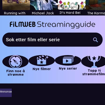
It's Hard Being Loved by Jerks
Running with the Devil: The Wild World of John McAfee
Michael Jackson: Chase the Truth
Nye serier
Nye filmer
Topp ti
Finn noe å
strømmefilm
strømme
Annonse