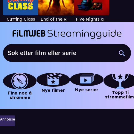
Cutting Class
End of the Road
Five Nights at Freddy's 2
Nye serier
Nye filmer
Topp ti
Finn noe å
strømmefilm
strømme
Annonse