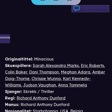
Skriv anmeldelse
nnonse
Originaltittel:
Minacious
Skuespillere
:
Sarah Alexandra Marks
,
Eric Roberts
,
Colin Baker
,
Dani Thompson
,
Meghan Adara
,
Amber
Doig-Thorne
,
Chrissie Wunna
,
Karl Kennedy-
Williams
,
Judson Vaughan
,
Anna Tammela
Sjanger
:
Skrekk / Thriller
Regi
:
Richard Anthony Dunford
Manus
:
Richard Anthony Dunford
Nasjonalitet
:
Storbritannia, USA, Belgia