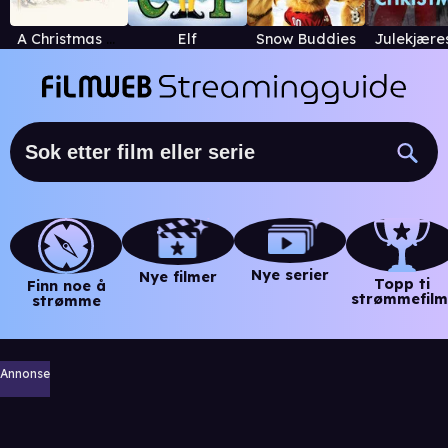
A Christmas Carol
Elf
Snow Buddies
Julekjære
Nye serier
Nye filmer
Topp ti
Finn noe å
strømmefilm
strømme
Annonse