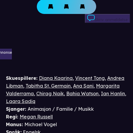
Skriv anmeldelse
nnonse
Skuespillere
:
Diana Kaarina
,
Vincent Tong
,
Andrea
Libman
,
Tabitha St. Germain
,
Ana Sani
,
Margarita
Valderrama
,
Chirag Naik
,
Bahia Watson
,
Ian Hanlin
,
Laara Sadiq
Sjanger
:
Animasjon / Familie / Musikk
Regi
:
Megan Russell
Manus
:
Michael Vogel
Språk
:
Engelsk