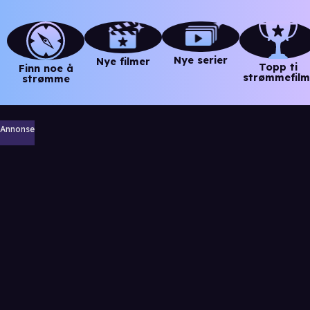
Nye serier
Nye filmer
Topp ti
Finn noe å
strømmefilm
strømme
Annonse