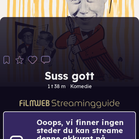
Suss gott
1 t 38 m
Komedie
Ooops, vi finner ingen
steder du kan streame
denne akkurat nå.