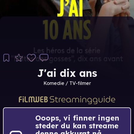
J'ai dix ans
Komedie / TV-filmer
Ooops, vi finner ingen
steder du kan streame
denne akkurat nå.