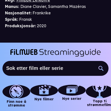
Regi
:
Philippe Lefebvre
Manus
:
Diane Clavier
,
Samantha Mazéras
Nasjonalitet
:
Frankrike
Språk
:
Fransk
Produksjonsår
:
2020
Nye serier
Nye filmer
Topp ti
Finn noe å
strømmefilm
strømme