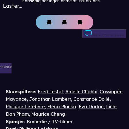
Foreløpig har ingen anmeldt J'ai dix ans
Laster...
Skriv anmeldelse
nnonse
Skuespillere
:
Fred Testot
,
Amelle Chahbi
,
Cassiopée
Mayance
,
Jonathan Lambert
,
Constance Dollé
,
Philippe Lefebvre
,
Eléna Plonka
,
Éva Darlan
,
Linh-
Dan Pham
,
Maurice Cheng
Sjanger
:
Komedie / TV-filmer