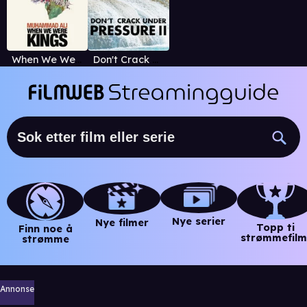
When We Were Kings
Don't Crack Under Pressure II
Nye serier
Nye filmer
Topp ti
Finn noe å
strømmefilm
strømme
Annonse