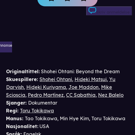
Skriv anmeldelse
nnonse
Originaltittel:
Shohei Ohtani: Beyond the Dream
Skuespillere
:
Shohei Ohtani
,
Hideki Matsui
,
Yu
Darvish
,
Hideki Kuriyama
,
Joe Maddon
,
Mike
Scioscia
,
Pedro Martínez
,
CC Sabathia
,
Nez Balelo
Sjanger
:
Dokumentar
Regi
:
Toru Tokikawa
Manus
:
Tao Tokikawa
,
Min Hye Kim
,
Toru Tokikawa
Nasjonalitet
:
USA
Språk
:
Engelsk