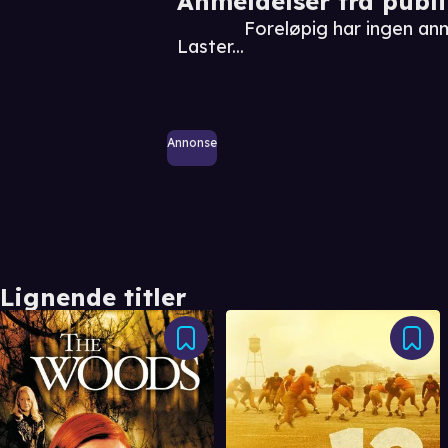
Anmeldelser fra publ
Foreløpig har ingen an
Laster...
Annonse
Lignende titler