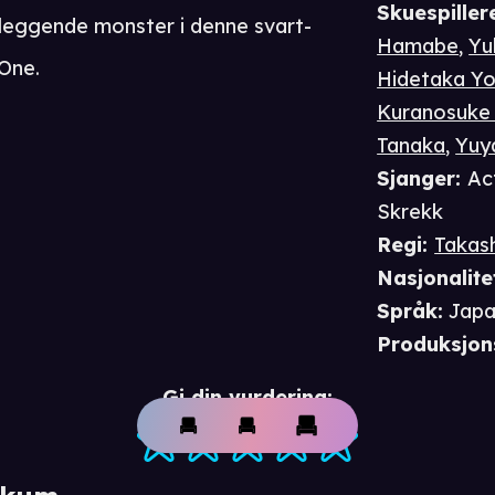
Skuespiller
leggende monster i denne svart-
Hamabe
,
Yu
 One.
Hidetaka Yo
Kuranosuke 
Tanaka
,
Yuy
Sjanger
:
Ac
Skrekk
Regi
:
Takas
Nasjonalite
Språk
:
Japa
Produksjon
Gi din vurdering: