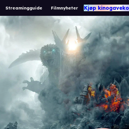
Kjøp kinogaveko
Streamingguide
Filmnyheter