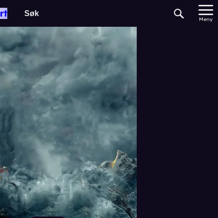
rt
Meny