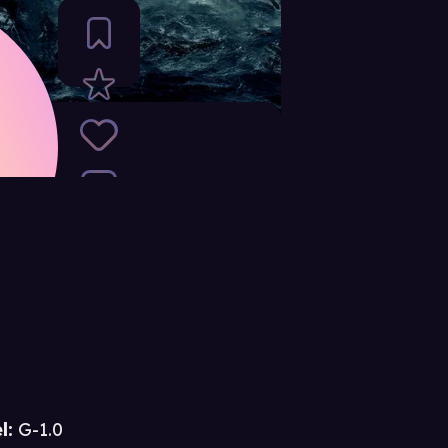
l:
G-1.0