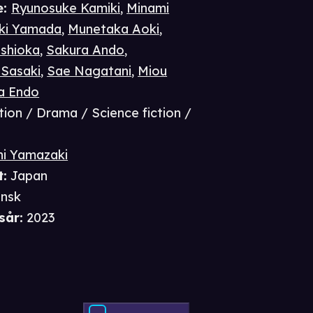
e
:
Ryunosuke Kamiki
,
Minami
ki Yamada
,
Munetaka Aoki
,
shioka
,
Sakura Ando
,
Sasaki
,
Sae Nagatani
,
Miou
a Endo
tion / Drama / Science fiction /
hi Yamazaki
t
:
Japan
nsk
sår
:
2023