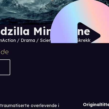
dzilla Minus One
m
Action / Drama / Science fiction / Skrekk
Originaltitte
traumatiserte overlevende i