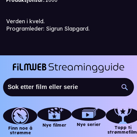
Produksjonsår
:
2000
Verden i kveld.
Programleder: Sigrun Slapgard.
Nye serier
Nye filmer
Topp ti
Finn noe å
strømmefilm
strømme